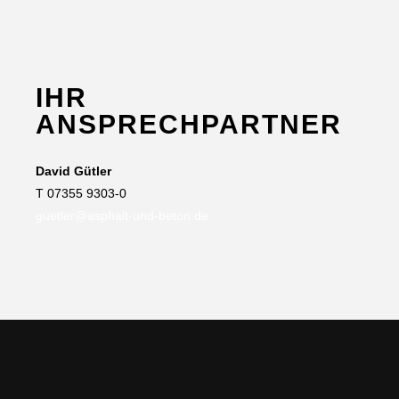
IHR
ANSPRECHPARTNER
David Gütler
T 07355 9303-0
guetler@asphalt-und-beton.de